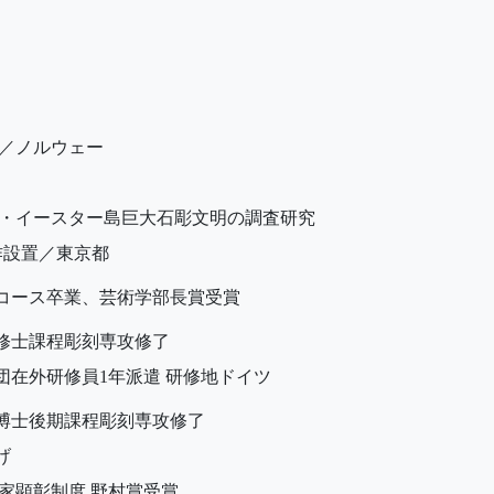
／ノルウェー
・イースター島巨大石彫文明の調査研究
作設置／東京都
コース卒業、芸術学部長賞受賞
修士課程彫刻専攻修了
在外研修員1年派遣 研修地ドイツ
博士後期課程彫刻専攻修了
品買い上げ
家顕彰制度 野村賞受賞