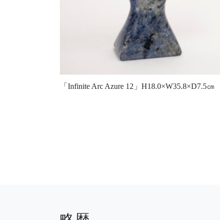
「Infinite Arc Azure 12」H18.0×W35.8×D7.5㎝
略歴