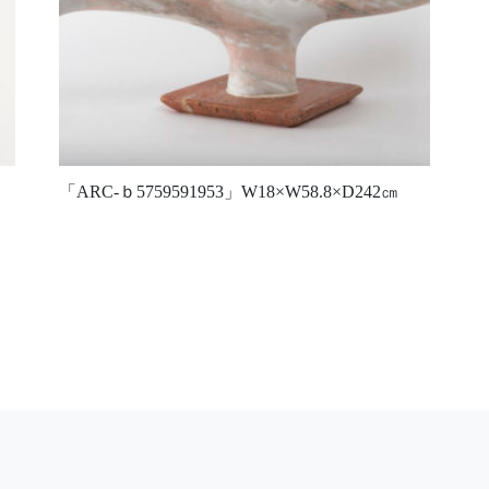
「ARC-ｂ5759591953」W18×W58.8×D242㎝