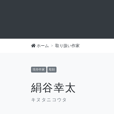
ホーム
取り扱い作家
現存作家
彫刻
絹谷幸太
キヌタニコウタ