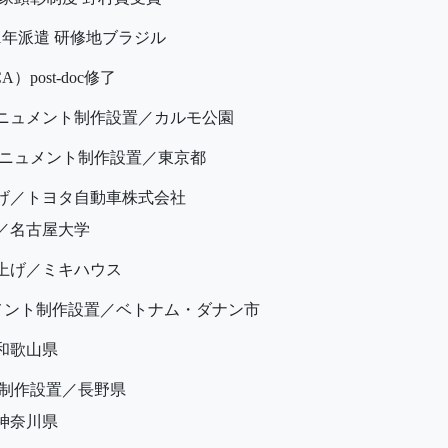
年派遣 研修地ブラジル
post-doc修了
ニュメント制作設置／カルモ公園
ニュメント制作設置／東京都
げ／トヨタ自動車株式会社
／名古屋大学
上げ／ミキハウス
メント制作設置／ベトナム・ダナン市
和歌山県
制作設置／長野県
神奈川県