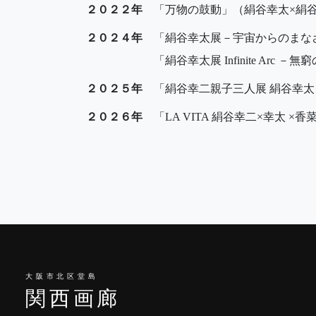
２０２２年
「万物の鼓動」（絹谷幸太×絹谷
２０２４年
「絹谷幸太展－宇宙からのまなざし－」
「絹谷幸太展 Infinite Arc
２０２５年
「絹谷幸二親子三人展 絹谷幸太
２０２６年
「LA VITA 絹谷幸二×幸太 ×
大阪市北区堂島
関西画廊