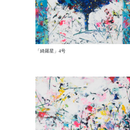
「綺羅星」4号